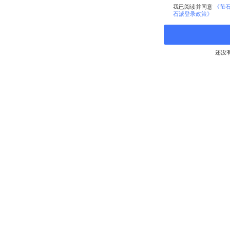
我已阅读并同意
《萤
石派登录政策》
还没