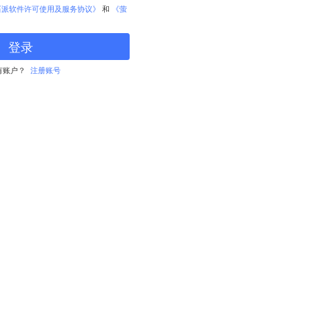
石派软件许可使用及服务协议》
和
《萤
登录
有账户？
注册账号